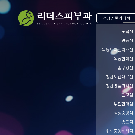
청담명품거리점
도곡점
명동점
목동트라팰리스점
목동현대점
압구정점
청담도산대로점
청담명품거리점
판교점
부천현대점
삼성중앙점
송도점
위례중앙타워점